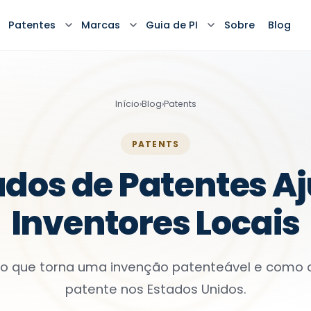
Patentes
Marcas
Guia de PI
Sobre
Blog
Início
›
Blog
›
Patents
PATENTS
dos de Patentes A
Inventores Locais
o que torna uma invenção patenteável e como
patente nos Estados Unidos.