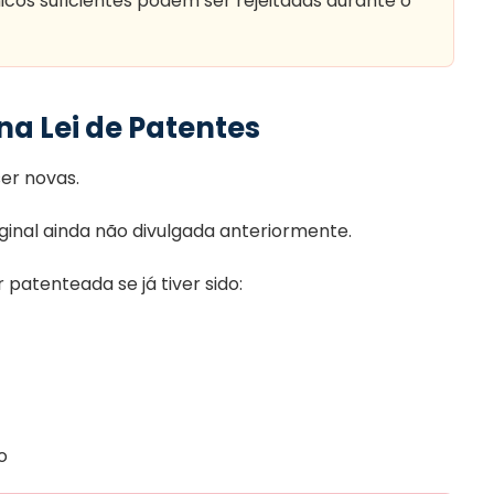
cos suficientes podem ser rejeitadas durante o
a Lei de Patentes
er novas.
ginal ainda não divulgada anteriormente.
atenteada se já tiver sido:
o