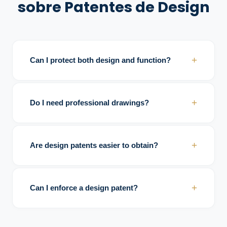
sobre Patentes de Design
+
Can I protect both design and function?
Yes. You may file both a design and a utility
patent.
+
Do I need professional drawings?
Yes. Proper drawings are critical.
+
Are design patents easier to obtain?
Elas são geralmente mais simples, mas
ainda exigem conformidade com os
+
Can I enforce a design patent?
padrões legais.
Sim. Você pode tomar medidas legais
contra infratores.