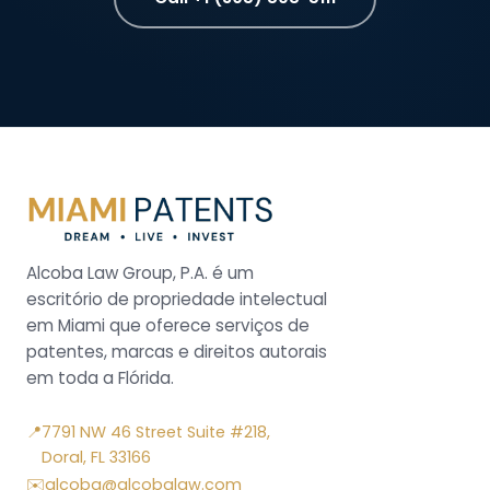
Alcoba Law Group, P.A. é um
escritório de propriedade intelectual
em Miami que oferece serviços de
patentes, marcas e direitos autorais
em toda a Flórida.
📍
7791 NW 46 Street Suite #218,
Doral, FL 33166
✉️
alcoba@alcobalaw.com