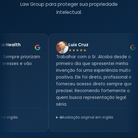
Law Group para proteger sua propriedade
intelectual.
Luis Cruz
Odalys Castro
★★★★★
★★★★★
alhar com o Sr. Alcoba desde o
Faltam palavras para ex
eiro dia que apresentei minha
minha gratidão pela ded
nção foi uma experiência muito
escritório. Ruben e Juliet
iva. Ele foi direto, profissional e
advogados incríveis, ma
eceu acesso direto sempre que
tudo, seres humanos bon
isei. Recomendo fortemente a
decentes. Se você preci
 busca representação legal
advogado de marcas con
.
Miami, é aqui!
aliação original em inglês
🌐
Avaliação original em ing