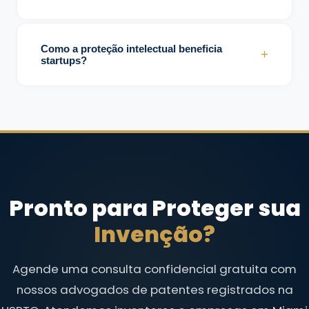
Devido a erros técnicos, informações
incompletas ou reivindicações mal
Como a proteção intelectual beneficia
+
estruturadas.
startups?
Protege inovações, fortalece valor
empresarial e melhora oportunidades de
investimento.
Pronto para Proteger sua
Invenção?
Agende uma consulta confidencial gratuita com
nossos advogados de patentes registrados na