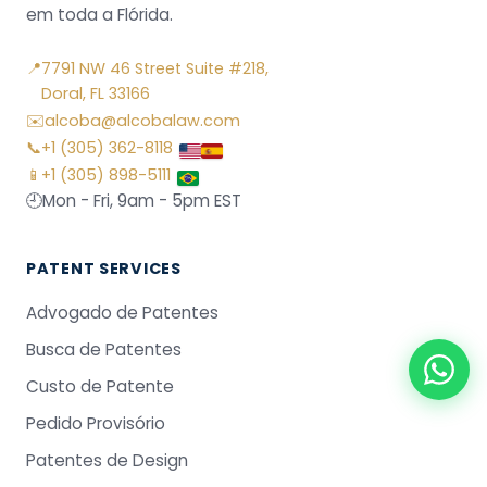
em toda a Flórida.
📍
7791 NW 46 Street Suite #218,
Doral, FL 33166
✉️
alcoba@alcobalaw.com
📞
+1 (305) 362-8118
📱
+1 (305) 898-5111
🕘
Mon - Fri, 9am - 5pm EST
PATENT SERVICES
Advogado de Patentes
Busca de Patentes
Custo de Patente
Pedido Provisório
Patentes de Design