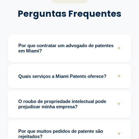
Perguntas Frequentes
Por que contratar um advogado de patentes
+
em Miami?
Porque ele ajuda empresas a proteger
inovações, evitar erros jurídicos e fortalecer
+
Quais serviços a Miami Patents oferece?
direitos intelectuais.
Patentes, marcas registradas, direitos
autorais, contratos de licenciamento e
O roubo de propriedade intelectual pode
+
suporte em litígios.
prejudicar minha empresa?
Sim. Pode causar perdas financeiras, danos
reputacionais e perda de vantagem
Por que muitos pedidos de patente são
+
competitiva.
rejeitados?