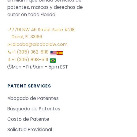
patentes, marcas y derechos de
autor en toda Florida.
📍
7791 NW 46 Street Suite #218,
Doral, FL 33166
✉️
alcoba@alcobalaw.com
📞
+1 (305) 362-8118
📱
+1 (305) 898-5111
🕘
Mon - Fri, 9am - 5pm EST
PATENT SERVICES
Abogado de Patentes
Búsqueda de Patentes
Costo de Patente
Solicitud Provisional