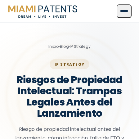
Inicio
›
Blog
›
IP Strategy
IP STRATEGY
Riesgos de Propiedad
Intelectual: Trampas
Legales Antes del
Lanzamiento
Riesgo de propiedad intelectual antes del
lanzamiento: cómo infracción, falta de FTO y