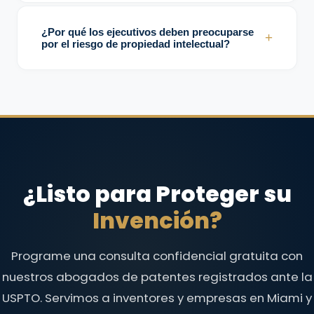
Porque puede afectar la novedad y limitar o
destruir derechos de patente en varios
¿Por qué los ejecutivos deben preocuparse
+
países.
por el riesgo de propiedad intelectual?
Porque afecta valoración, inversión,
expansión, negociaciones y estabilidad
comercial.
¿Listo para Proteger su
Invención?
Programe una consulta confidencial gratuita con
nuestros abogados de patentes registrados ante la
USPTO. Servimos a inventores y empresas en Miami y