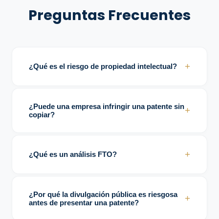
Preguntas Frecuentes
+
¿Qué es el riesgo de propiedad intelectual?
Es la exposición legal y comercial
relacionada con patentes, marcas,
¿Puede una empresa infringir una patente sin
+
derechos de autor y otros activos
copiar?
protegidos.
Sí. La infracción puede existir aunque el
producto haya sido desarrollado
+
¿Qué es un análisis FTO?
independientemente.
Es un análisis Freedom-to-Operate que
evalúa si un producto puede comercializarse
¿Por qué la divulgación pública es riesgosa
+
sin infringir derechos de terceros.
antes de presentar una patente?