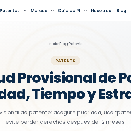
Patentes
Marcas
Guía de PI
Nosotros
Blog
Inicio
›
Blog
›
Patents
PATENTS
tud Provisional de P
idad, Tiempo y Estr
ovisional de patente: asegure prioridad, use “pate
evite perder derechos después de 12 meses.