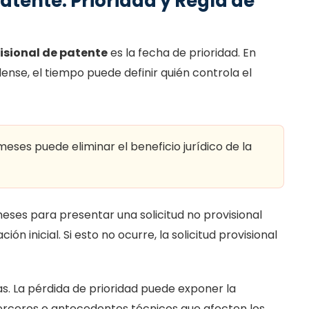
Patente: Prioridad y Regla de
visional de patente
es la fecha de prioridad. En
dense, el tiempo puede definir quién controla el
meses puede eliminar el beneficio jurídico de la
eses para presentar una solicitud no provisional
ón inicial. Si esto no ocurre, la solicitud provisional
as. La pérdida de prioridad puede exponer la
 terceros o antecedentes técnicos que afecten los