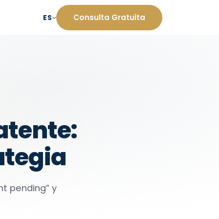
Consulta Gratuita
ES
atente:
ategia
nt pending” y