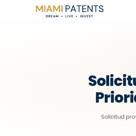
Solici
Prior
Solicitud pr