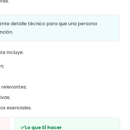
res.
iente detalle técnico para que una persona
nción.
te incluye:
n;
 relevantes;
ivas;
vos esenciales.
✅
Lo que SÍ hacer