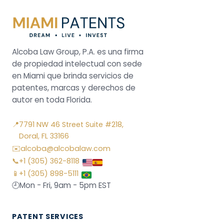
Alcoba Law Group, P.A. es una firma
de propiedad intelectual con sede
en Miami que brinda servicios de
patentes, marcas y derechos de
autor en toda Florida.
📍
7791 NW 46 Street Suite #218,
Doral, FL 33166
✉️
alcoba@alcobalaw.com
📞
+1 (305) 362-8118
📱
+1 (305) 898-5111
🕘
Mon - Fri, 9am - 5pm EST
PATENT SERVICES