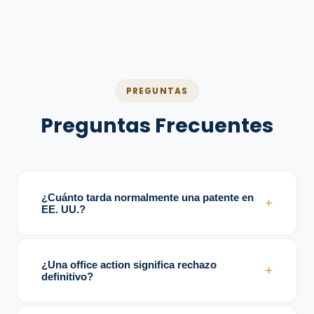
PREGUNTAS
Preguntas Frecuentes
¿Cuánto tarda normalmente una patente en
+
EE. UU.?
Depende del área tecnológica y de la
complejidad del trámite, pero normalmente
¿Una office action significa rechazo
+
puede tomar varios años.
definitivo?
No. Las office actions son comunes y