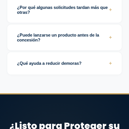
normalmente requieren respuestas o
¿Por qué algunas solicitudes tardan más que
+
modificaciones.
otras?
Influyen factores como complejidad técnica,
calidad de redacción y número de rondas
¿Puede lanzarse un producto antes de la
+
de examen.
concesión?
Sí. Muchas empresas continúan operaciones
mientras el trámite está en curso.
+
¿Qué ayuda a reducir demoras?
Redacción sólida, soporte técnico claro y
respuestas estratégicas suelen mejorar
eficiencia.
¿Listo para Proteger su